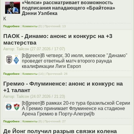
«Челси» рассматривает возможность
подписания нападающего «Брайтона»
Дэнни Уэлбека
К
Подробнее
|
Комменты
(0) | Прочтений: 13
ПАОК - Динамо: анонс и конкурс на +3
мастерства
Автор: Тайсон (27.07.2026 / 17:07)
[b][green]В четверг, 30 июля, киевское "Динамо"
проведет ответный матч второго раунда
квалификации Лиги Европ
Подробнее
|
Комменты
(14) | Прочтений: 26
Гремио - Флуминенсе: анонс и конкурс на
+1 талант
Автор: Тайсон (24.07.2026 / 21:23)
[b][green]В рамках 20-го тура бразильской Серии
А Гремио принимает Флуминенсе на стадионе
Арена Гремио в Порту-Алегри[/b
Подробнее
|
Комменты
(8) | Прочтений: 27
Де Йонг получил разрыв связки колена