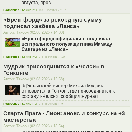
августа, пров
Подробнее
|
Комменты
(10) | Прочтений: 16
«Брентфорд» за рекордную сумму
подписал хавбека «Ланса»
Автор: Тайсон (02.08.2026 / 14:00)
«Брентфорд» официально подписал
центрального полузащитника Мамаду
Сангаре из «Ланса»
Подробнее
|
Комменты
(0) | Прочтений: 10
Мудрик присоединится к «Челси» в
Гонконге
Автор: Тайсон (02.08.2026 / 13:58)
[b]Украинский вингер Михаил Мудрик
отправится в Гонконг, где присоединится к
составу «Челси», сообщил журнал
Подробнее
|
Комменты
(0) | Прочтений: 9
Спарта Прага - Лион: анонс и конкурс на +3
мастерства
Автор: Тайсон (02.08.2026 / 13:54)