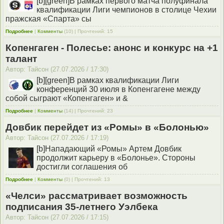
[b][green]В рамках первого матча полуфинала
квалификации Лиги чемпионов в столице Чехии
пражская «Спарта» сы
Подробнее
|
Комменты
(10) | Прочтений: 15
Копенгаген - Полесье: анонс и конкурс на +1
талант
Автор: Тайсон (27.07.2026 / 17:30)
[b][green]В рамках квалификации Лиги
конференций 30 июля в Копенгагене между
собой сыграют «Копенгаген» и &
Подробнее
|
Комменты
(14) | Прочтений: 23
Довбик перейдет из «Ромы» в «Болонью»
Автор: Тайсон (27.07.2026 / 17:19)
[b]Нападающий «Ромы» Артем Довбик
продолжит карьеру в «Болонье». Стороны
достигли соглашения об
Подробнее
|
Комменты
(0) | Прочтений: 13
«Челси» рассматривает возможность
подписания 35-летнего Уэлбека
Автор: Тайсон (27.07.2026 / 17:15)