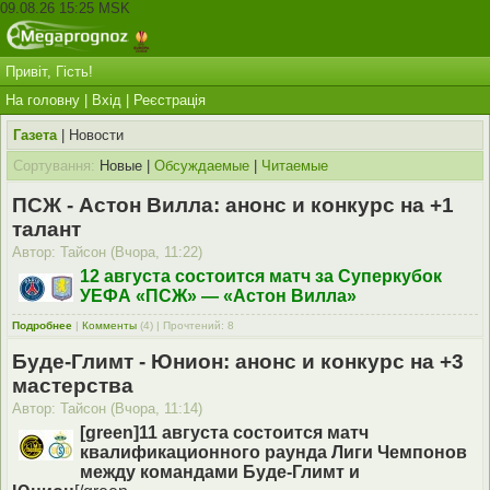
09.08.26 15:25 MSK
Привіт, Гість!
На головну
|
Вхід
|
Реєстрація
Газета
| Новости
Сортування:
Новые |
Обсуждаемые
|
Читаемые
ПСЖ - Астон Вилла: анонс и конкурс на +1
талант
Автор: Тайсон (Вчора, 11:22)
12 августа состоится матч за Суперкубок
УЕФА «ПСЖ» — «Астон Вилла»
Подробнее
|
Комменты
(4) | Прочтений: 8
Буде-Глимт - Юнион: анонс и конкурс на +3
мастерства
Автор: Тайсон (Вчора, 11:14)
[green]11 августа состоится матч
квалификационного раунда Лиги Чемпонов
между командами Буде-Глимт и