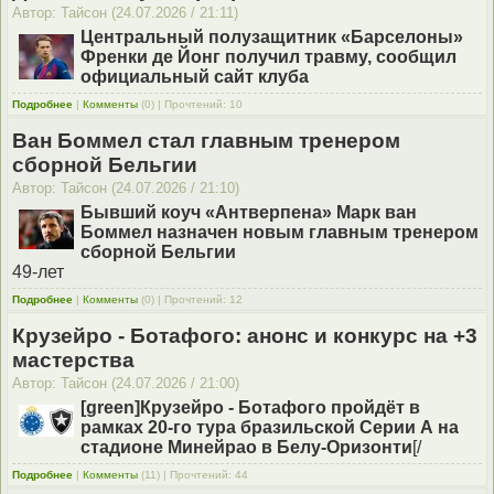
Автор: Тайсон (24.07.2026 / 21:11)
Центральный полузащитник «Барселоны»
Френки де Йонг получил травму, сообщил
официальный сайт клуба
Подробнее
|
Комменты
(0) | Прочтений: 10
Ван Боммел стал главным тренером
сборной Бельгии
Автор: Тайсон (24.07.2026 / 21:10)
Бывший коуч «Антверпена» Марк ван
Боммел назначен новым главным тренером
сборной Бельгии
49‑лет
Подробнее
|
Комменты
(0) | Прочтений: 12
Крузейро - Ботафого: анонс и конкурс на +3
мастерства
Автор: Тайсон (24.07.2026 / 21:00)
[green]Крузейро - Ботафого пройдёт в
рамках 20-го тура бразильской Серии А на
стадионе Минейрао в Белу-Оризонти
[/
Подробнее
|
Комменты
(11) | Прочтений: 44