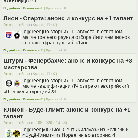
Юнион
[/green
Подробнее
|
Комменты
(4) | Прочтений: 9
Лион - Спарта: анонс и конкурс на +1 талант
Автор: Тайсон (Вчора, 11:07)
[b][green]Во вторник, 11 августа, в ответном
матче третьего раунда отбора Лиги чемпионов
сыграют французский «Лион
Подробнее
|
Комменты
(4) | Прочтений: 9
Штурм - Фенербахче: анонс и конкурс на +3
мастерства
Автор: Тайсон (Вчора, 11:02)
[b][green]Во вторник, 11 августа, в ответном
матче квалификации ЛЧ сыграют австрийский
«Штурм» и турецкий &l
Подробнее
|
Комменты
(4) | Прочтений: 8
Юнион - Будё-Глимт: анонс и конкурс на +1
талант
Автор: Тайсон (02.08.2026 / 14:28)
[b][green]«Юнион Сент-Жиллуаз» из Бельгии и
«Будё-Глимт» из Норвегии во вторник, 4