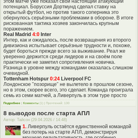
этом матче уже показал свой настоящий атакующий
потенциал. Боруссия Дортмунд сделал ставку на
открытый футбол, но против такого соперника это
обернулось серьёзными проблемами в обороне. В итоге
рискованная тактика хозяев закончилась крупным
поражением.
Real Madrid
4:0
Inter
Интер, как и ожидалось, после возвращения из второго
дивизиона испытывает серьёзные трудности и, похоже,
будет бороться прежде всего за выживание. Реал же
уверенно держится среди лидеров и на своём поле
практически не заметил сопротивления новичка.
Разница в уровне между командами оказалась слишком
очевидной.
Tottenham Hotspur
0:24
Liverpool FC
Лондонское "позорище" не вылетело в прошлом сезоне,
но в этом, скорее всего, это сделает. Команда проиграла
семь из семи матчей, а Ливерпуль в этом туре просто
Подробнее
|
Комменты
(1) | Прочтений: 130
8 выводов после старта АПЛ
Автор: Тайсон (29.04.2026 / 14:48)
1.
Ливерпуль остаётся единственной командой
без потерь на старте АПЛ, демонстрируя
мощную результативность, где особенно