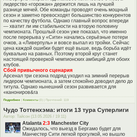
лидерство «горожан» держится лишь на лучшей
разнице мячей. Обе команды проводят очень мощный
сезон и заметно превосходят большинство конкурентов
по качеству футбола. Однако главный вопрос впереди
— хватит ли им стабильности на вторую половину
чемпионата. Прошлый сезон уже показал, что именно
после перерыва у «Сити» начались серьёзные потери
очков, а «Ливерпуль» и вовсе выпал из тройки. Сейчас
цена каждой ошибки будет ещё выше, ведь борьба идёт
буквально на равных. Поэтому второй круг станет
настоящей проверкой чемпионских амбиций для обоих
клубов.
Сбой привычного сценария
Арсенал три сезона подряд уходил на зимний перерыв
лидером чемпионата, а затем спокойно доводил дело до
титула. Однако нынешний сезон развивается для
«канониров&ra
Подробнее
|
Комменты
(0) | Прочтений: 119
Чудо Тоттенхэма: итоги 13 тура Суперлиги
Автор: Тайсон (13.05.2026 / 19:11)
Atalanta
2:3
Manchester City
Ожидалось, что выезд в Бергамо будет для
Манчестер Сити легкой прогулкой, но вышло