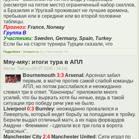
(несмотря на пятое место) ограниченный набор скиллов,
а Бразилия и Уругвай проживают не лучшие времена,
пребывая или в середине или во второй половине
таблицы.
Прогноз:
France, Norway
Группа B
Участники:
Sweden, Germany, Spain, Turkey
Если бы на старте турнира Турции сказали, что
Подробнее
|
Комменты
(1) | Прочтений: 82
Мяу-мяу: итоги тура в АПЛ
Автор: Тайсон (09.07.2026 / 14:14)
Bournemouth
3:3
Arsenal
: Арсенал забил
первым, в матче против самой слабой команды
АПЛ, но потом расслабился и неожиданно
словил три в ответ. "Канониры" приложили много
усилий, что бы вырвать хотя бы ничью, ведь в такой
ситуации про победу речи уже не было.
Liverpool
0:3
Burnley
: неожиданно провалился и
Ливерпуль, который ведет борьбу за попадание в тройку.
Бернли выдал отличный матч, а их пара форвардов
Амдуни - Флемминг - сделали все три гола в ворота
"красных".
Manchester City
2:4
Manchester United
: Сити играл по