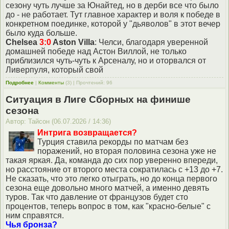
сезону чуть лучше за Юнайтед, но в дерби все что было
до - не работает. Тут главное характер и воля к победе в
конкретном поединке, которой у "дьяволов" в этот вечер
было куда больше.
Chelsea
3:0
Aston Villa
: Челси, благодаря уверенной
домашней победе над Астон Виллой, не только
приблизился чуть-чуть к Арсеналу, но и оторвался от
Ливерпуля, который свой
Подробнее
|
Комменты
(3) | Прочтений: 96
Ситуация в Лиге Сборных на финише
сезона
Автор: Тайсон (06.07.2026 / 14:36)
Интрига возвращается?
Турция ставила рекорды по матчам без
поражений, но вторая половина сезона уже не
такая яркая. Да, команда до сих пор уверенно впереди,
но расстояние от второго места сократилась с +13 до +7.
Не сказать, что это легко отыграть, но до конца первого
сезона еще довольно много матчей, а именно девять
туров. Так что давление от французов будет сто
процентов, теперь вопрос в том, как "красно-белые" с
ним справятся.
Чья бронза?