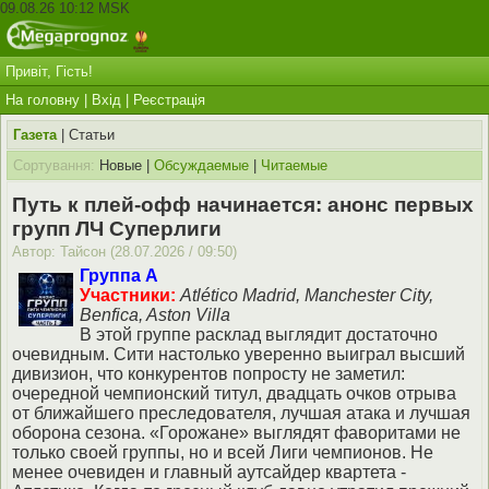
09.08.26 10:12 MSK
Привіт, Гість!
На головну
|
Вхід
|
Реєстрація
Газета
| Статьи
Сортування:
Новые |
Обсуждаемые
|
Читаемые
Путь к плей-офф начинается: анонс первых
групп ЛЧ Суперлиги
Автор: Тайсон (28.07.2026 / 09:50)
Группа A
Участники:
Atlético Madrid, Manchester City,
Benfica, Aston Villa
В этой группе расклад выглядит достаточно
очевидным. Сити настолько уверенно выиграл высший
дивизион, что конкурентов попросту не заметил:
очередной чемпионский титул, двадцать очков отрыва
от ближайшего преследователя, лучшая атака и лучшая
оборона сезона. «Горожане» выглядят фаворитами не
только своей группы, но и всей Лиги чемпионов. Не
менее очевиден и главный аутсайдер квартета -