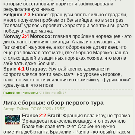
которые восстановили паритет и зафиксировали
результативную ничью.
Belgium
2:3
France:
французы опять сильно страдали,
много получили проблем от бельгийцев, но в этот раз
"галлам" удалось проявить характер и все таки вырвать
победу в конце матча.
Norway
2:4
Morocco:
главная проблема норвежцев - это
дисбаланс в линиях команды. Атака и полузащита у
"викингов" на уровне, а вот оборона не дотягивает, что
еще раз показал этот матч, где сборная Марокко нашла
столько щелей в защитных порядках хозяев, что могла
забивать даже больше.
Spain
4:1
Uruguay:
Уругвай крепко держался и
сопротивлялся почти весь матч, но уровень игроков,
плюс возможности усиления из скамейки у "фурии-рохи"
куда лучше, что и позв
Подробнее
|
Комменты
(0) | Прочтений: 77
Лига сборных: обзор первого тура
Автор: Тайсон (07.06.2026 / 15:53)
France
2:2
Brazil:
Франция вела игру, но травма
Эрнандеса подкосила команду, что позволило
Бразилии сравнять счет. Особенно нужно
отметить дебютанта Бразилии - Раяна - который в таком