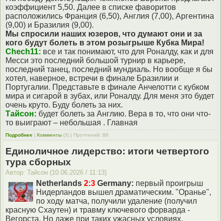
коэффициент 5,50. Далее в списке фаворитов
расположились Франция (6,50), Англия (7,00), Аргентина
(9,00) и Бразилия (9,00).
Мы спросили наших юзеров, что думают они и за
кого будут болеть в этом розыгрыше Кубка Мира!
Chech11:
все и так понимают, что для Роналду, как и для
Месси это последний большой турнир в карьере,
последний танец, последний мундиаль. Но вообще я бы
хотел, наверное, встречи в финале Бразилии и
Португалии. Представьте в финале Анчелотти с кубком
мира и сигарой в зубах, или Роналду. Для меня это будет
очень круто. Буду болеть за них.
Тайсон:
будет болеть за Англию. Вера в то, что они что-
то выиграют – небольшая . Главная
Подробнее
|
Комменты
(3) | Прочтений: 86
Единоличное лидерство: итоги четвертого
тура сборных
Автор: Тайсон (10.06.2026 / 11:13)
Netherlands
2:3
Germany:
первый проигрыш
Нидерландов вышел драматическим. "Оранье",
по ходу матча, получили удаление (получил
красную Схаутен) и травму ключевого форварда -
Вегорста. Но даже при таких ужасных условиях,