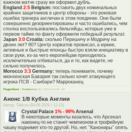
важном матче сразу же оформил дубль.
England
2:5
Belgium:
поставить двух номинальных
крайних защитников в центр обороны - это роковая
ошибка тренера англичан в этом поединке. Они были
совершенно дезориентированы и часто ошибались, чем
сполна воспользовались бельгийцы, которые уже в
первом тайме по факту оформили победный результат.
Japan
3:0
Croatia:
сколько Перишичу и Модричу на
двоих лет? 80? Центр хорватов провисал, а юркие,
активные и быстрые японцы быстро взяли инициативу в
свои руки, из-за чего европейцам приходилось
исключительно отбиваться, да и то, как видите, не
сильно получилось.
Morocco
3:3
Germany:
теперь понимаете, почему
мюнхенская Бавария так сильно хочет атакующего
игрока ПСВ - Саибари? Марроканец
Подробнее
|
Комменты
(1) | Прочтений: 49
Анонс 1/8 Кубка Англии
Автор: Тайсон (04.06.2026 / 12:13)
Crystal Palace
1% - 99%
Arsenal
В некоторые моменты казалось, что Арсенал
наконец-то не станет чемпионом и трофейную
чашку поднимет кто-то другой. Но, нет. "Канониры" опять