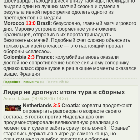
Швейцарцы, находившиеся внизу таблицы, неожиданно
выдали один из лучших матчей сезона и сумели в
результативной перестрелке одолеть одного из
претендентов на медали.
Morocco
13:0
Brazil:
безусловно, главный матч игрового
дня. Марокко устроило форменное уничтожение
бразильцев, отправив в их ворота тринадцать
безответных мячей. Подобный счет сложно объяснить
только разницей в классе — это настоящий провал
обороны «селесао».
Colombia
2:3
France:
колумбийцы вновь оказали
достойное сопротивление более сильному сопернику,
однако класс французов в решающие моменты оказался
выше. Франция
Подробнее
|
Комменты
(4) | Прочтений: 80
Лидер не дрогнул: итоги тура в сборных
Автор: Тайсон (14.06.2026 / 14:37)
Netherlands
3:5
Croatia:
хорваты продолжают
опровергать разговоры о возрасте своего
состава. В гостях против Нидерландов они
продемонстрировали великолепную реализацию
моментов и сумели забить сразу пять мячей. "Оранье"
старались держаться в игре до самого конца, но
слишком много ошибок допустили в обороне.