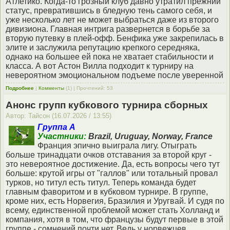
Атлетико. Когда-то грозный клуб давно утратил прежний
статус, превратившись в бледную тень самого себя, и
уже несколько лет не может выбраться даже из второго
дивизиона. Главная интрига развернется в борьбе за
вторую путевку в плей-офф. Бенфика уже закрепилась в
элите и заслужила репутацию крепкого середняка,
однако на большее ей пока не хватает стабильности и
класса. А вот Астон Вилла подходит к турниру на
невероятном эмоциональном подъеме после уверенной
Подробнее
|
Комменты
(1) | Прочтений: 53
Анонс групп кубкового турнира сборных
Автор: Тайсон (16.07.2026 / 13:55)
Группа А
Участники:
Brazil, Uruguay, Norway, France
Франция эпично выиграла лигу. Отыграть
больше тринадцати очков отставания за второй круг -
это невероятное достижение. Да, есть вопросы чего тут
больше: крутой игры от "галлов" или тотальный провал
турков, но титул есть титул. Теперь команда будет
главным фаворитом и в кубковом турнире. В группе,
кроме них, есть Норвегия, Бразилия и Уругвай. И судя по
всему, единственной проблемой может стать Холланд и
компания, хотя в том, что французы будут первые в этой
группе - сомнений почти нет. Ведь у норвежцев