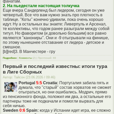
фанатам.
2. На пьедестале настоящая толкучка
Еще вчера Сандерленд был лидером, сегодня он уже
четвертый. Все что вам нужно знать про плотность в
таблице. "Коты" конечно удивили, пока очень хорошо
идут. Ну а остальных вы знаете: Ливерпуль и Арсенал,
те коллективы, что годом ранее разыграли между собой
титул. Но фаворитом (и довольно большим) все равно
являются "канониры". Они и -9 отыгрывали на финише,
по этому нынешнее отставание от лидера - детское и
смешное.
[b][red]3. В Манчестере - гру
Подробнее
|
Комменты
(2) | Прочтений: 68
Первый и последний известны: итоги тура
в Лиге Сборных
Автор: Тайсон (23.06.2026 / 09:46)
Portugal
5:5
Croatia:
Португалия забила пять и
думала, что "старый" состав хорватов не сможет
отыграться, но они ошибались. Модрич, прямо
из пенсионного фонда, положил им два, а остальные его
партнеры тоже не подкачали и помогли вырвать для
себя ничью.
Sweden
0:6
Spain:
когда у Испании идет игра, ее сложно