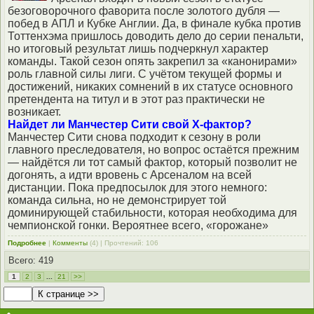
безоговорочного фаворита после золотого дубля —
побед в АПЛ и Кубке Англии. Да, в финале кубка против
Тоттенхэма пришлось доводить дело до серии пенальти,
но итоговый результат лишь подчеркнул характер
команды. Такой сезон опять закрепил за «канонирами»
роль главной силы лиги. С учётом текущей формы и
достижений, никаких сомнений в их статусе основного
претендента на титул и в этот раз практически не
возникает.
Найдет ли Манчестер Сити свой Х-фактор?
Манчестер Сити снова подходит к сезону в роли
главного преследователя, но вопрос остаётся прежним
— найдётся ли тот самый фактор, который позволит не
догонять, а идти вровень с Арсеналом на всей
дистанции. Пока предпосылок для этого немного:
команда сильна, но не демонстрирует той
доминирующей стабильности, которая необходима для
чемпионской гонки. Вероятнее всего, «горожане»
Подробнее
|
Комменты
(4) | Прочтений: 106
Всего: 419
1
2
3
...
21
>>