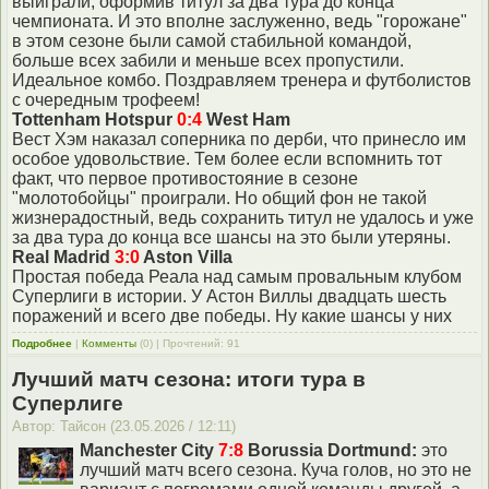
выиграли, оформив титул за два тура до конца
чемпионата. И это вполне заслуженно, ведь "горожане"
в этом сезоне были самой стабильной командой,
больше всех забили и меньше всех пропустили.
Идеальное комбо. Поздравляем тренера и футболистов
с очередным трофеем!
Tottenham Hotspur
0:4
West Ham
Вест Хэм наказал соперника по дерби, что принесло им
особое удовольствие. Тем более если вспомнить тот
факт, что первое противостояние в сезоне
"молотобойцы" проиграли. Но общий фон не такой
жизнерадостный, ведь сохранить титул не удалось и уже
за два тура до конца все шансы на это были утеряны.
Real Madrid
3:0
Aston Villa
Простая победа Реала над самым провальным клубом
Суперлиги в истории. У Астон Виллы двадцать шесть
поражений и всего две победы. Ну какие шансы у них
Подробнее
|
Комменты
(0) | Прочтений: 91
Лучший матч сезона: итоги тура в
Суперлиге
Автор: Тайсон (23.05.2026 / 12:11)
Manchester City
7:8
Borussia Dortmund:
это
лучший матч всего сезона. Куча голов, но это не