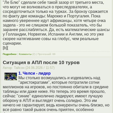
"Ле Блю" сделали себе такой зазор от третьего места,
что могут не волноваться о преследователях, а
сосредоточиться только на турках. За бронзу сражается
по факту две команды: Марокко и Португалия. Пока
намного увереннее идут африканцы, хотя четыре очка
задела - это не слишком большой показатель, что бы
заранее расслабляться. Да, есть математические шансы
у Голландии, Норвегии, Испании и Англии, но это уже
скорее натягивание совы на глобус, чем реальные
сценарии.
[b][
Подробнее
|
Комменты
(2) | Прочтений: 66
Ситуация в АПЛ после 10 туров
Автор: Тайсон (24.06.2026 / 11:57)
1. Челси - лидер
Мы столько возмущались и издевались над
"аристократами", которые потратили сотни
миллионов на игроков, но постоянно обитали в средине
таблицы или даже ниже. Но теперь это время прошло,
сейчас "синие" единолично лидируют, имеют лучшую
оборону в АПЛ и выглядят очень солидно. Это им
ничего не гарантирует, ведь конкуренты очень близко, но
все равно такой рывок очень приятен, особенно