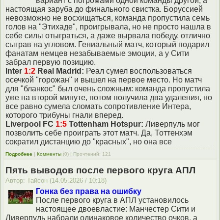
вариант с погромами одной команды другой, а
настоящая заруба до финального свистка. Боруссией
невозможно не восхищаться, команда пропустила семь
голов на "Этихаде", проигрывала, но не просто нашла в
себе силы отыграться, а даже вырвала победу, отлично
сыграв на угловом. Гениальный матч, который подарил
фанатам немцев незабываемые эмоции, а у Сити
забрал первую позицию.
Inter
1:2
Real Madrid:
Реал сумел воспользоваться
осечкой "горожан" и вышел на первое место. Но матч
для "бланкос" был очень сложным: команда пропустила
уже на второй минуте, потом получила два удаления, но
все равно сумела сломать сопротивление Интера,
которого трибуны гнали вперед.
Liverpool FC
1:5
Tottenham Hotspur:
Ливерпуль мог
позволить себе проиграть этот матч. Да, Тоттенхэм
сократил дистанцию до "красных", но она все
Подробнее
|
Комменты
(0) | Прочтений: 121
Пять выводов после первого круга АПЛ
Автор: Тайсон (14.05.2026 / 10:18)
Гонка без права на ошибку
После первого круга в АПЛ установилось
настоящее двоевластие: Манчестер Сити и
Ливерпуль набрали одинаковое количество очков, а