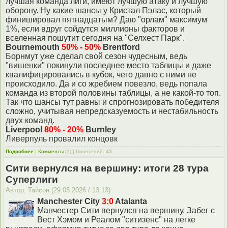
лучшая команда лиги, имеют лучшую атаку и лучшую
оборону. Ну какие шансы у Кристал Пэлас, который
финишировал пятнадцатым? Даю "орлам" максимум
1%, если вдруг сойдутся миллионы факторов и
вселенная пошутит сегодня на "Селхест Парк".
Bournemouth
50% - 50%
Brentford
Борнмут уже сделал свой сезон чудесным, ведь
"вишенки" покинули последнее место таблицы и даже
квалифицировались в кубок, чего давно с ними не
происходило. Да и со жребием повезло, ведь попала
команда из второй половины таблицы, а не какой-то топ.
Так что шансы тут равны и спрогнозировать победителя
сложно, учитывая непредсказуемость и нестабильность
двух команд.
Liverpool
80% - 20%
Burnley
Ливерпуль провалил концовк
Подробнее
|
Комменты
(1) | Прочтений: 43
Сити вернулся на вершину: итоги 28 тура
Суперлиги
Автор: Тайсон (29.05.2026 / 13:13)
Manchester City
3:0
Atalanta
Манчестер Сити вернулся на вершину. Забег с
Вест Хэмом и Реалом "ситизенс" на легке