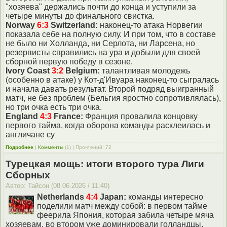
"хозяева" держались почти до конца и уступили за
четыре минуты до финального свистка.
Norway
6:3
Switzerland:
наконец-то атака Норвегии
показала себе на полную силу. И при том, что в составе
не было ни Холланда, ни Серлота, ни Ларсена, но
резервисты справились на ура и добыли для своей
сборной первую победу в сезоне.
Ivory Coast
3:2
Belgium:
талантливая молодежь
(особенно в атаке) у Кот-д'Ивуара наконец-то сыгралась
и начала давать результат. Второй подряд выигранный
матч, не без проблем (Бельгия яростно сопротивлялась),
но три очка есть три очка.
England
4:3
France:
Франция провалила концовку
первого тайма, когда оборона команды расклеилась и
англичане су
Подробнее
|
Комменты
(1) | Прочтений: 72
Турецкая мощь: итоги второго тура Лиги
Сборных
Автор: Тайсон (08.06.2026 / 11:40)
Netherlands
4:4
Japan:
команды интересно
поделили матч между собой: в первом тайме
феерила Япония, которая забила четыре мяча
хозяевам, во втором уже доминировали голландцы,