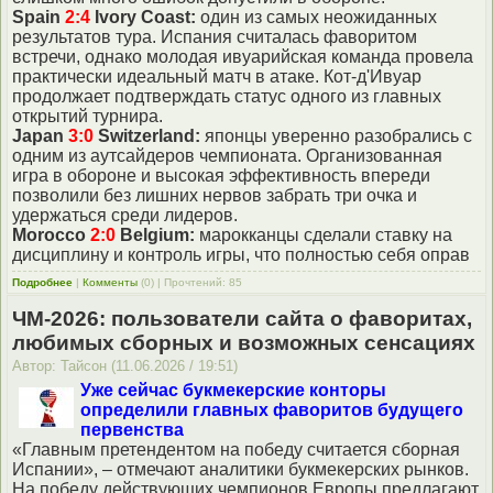
Spain
2:4
Ivory Coast:
один из самых неожиданных
результатов тура. Испания считалась фаворитом
встречи, однако молодая ивуарийская команда провела
практически идеальный матч в атаке. Кот-д'Ивуар
продолжает подтверждать статус одного из главных
открытий турнира.
Japan
3:0
Switzerland:
японцы уверенно разобрались с
одним из аутсайдеров чемпионата. Организованная
игра в обороне и высокая эффективность впереди
позволили без лишних нервов забрать три очка и
удержаться среди лидеров.
Morocco
2:0
Belgium:
марокканцы сделали ставку на
дисциплину и контроль игры, что полностью себя оправ
Подробнее
|
Комменты
(0) | Прочтений: 85
ЧМ-2026: пользователи сайта о фаворитах,
любимых сборных и возможных сенсациях
Автор: Тайсон (11.06.2026 / 19:51)
Уже сейчас букмекерские конторы
определили главных фаворитов будущего
первенства
«Главным претендентом на победу считается сборная
Испании», – отмечают аналитики букмекерских рынков.
На победу действующих чемпионов Европы предлагают