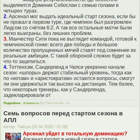
выделяется Доминик Собослаи с семью голами в
четырех турах.
2.
Арсенал мог выдать идеальный старт сезона, если бы
не провал в первом туре, где чемпион был разгромлен
Лидсом со счётом 6:2. А так все остальные матчи были
легко выиграны, без лишних проблем.
3.
Манчестер Сити пока не выглядит командой, готовой к
чемпионской гонке: всего две победы и большое
количество пропущенных мячей ставят под сомнение их
реальные амбиции. С такой обороной сложно будет за
что-то зацепиться.
4.
Тоттенхэм, Сандерленд и Челси уверенно начали
сезон: «шпоры» держат стабильный уровень, тогда как
по «котам» и «аристократам» остаются вопросы, смогут
ли они удержаться так высоко на дистанции. Тем более,
что некоторые тренеры, как у Сандерленда,
задекларировали от
Подробнее
|
Комменты
(0) | Прочтений: 141
Семь вопросов перед стартом сезона в
АПЛ
Автор: Тайсон (24.04.2026 / 21:00)
Арсенал уйдет в тотальную доминацию?
Арсенал входит в новый сезон в статусе