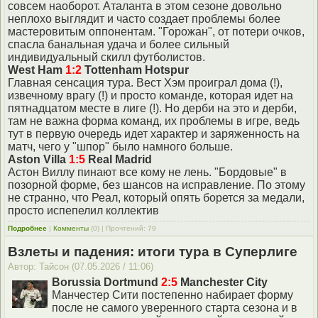
совсем наоборот. Аталанта в этом сезоне довольно
неплохо выглядит и часто создает проблемы более
мастеровитым оппонентам. "Горожан", от потери очков,
спасла банальная удача и более сильный
индивидуальный скилл футболистов.
West Ham
1:2
Tottenham Hotspur
Главная сенсация тура. Вест Хэм проиграл дома (!),
извечному врагу (!) и просто команде, которая идет на
пятнадцатом месте в лиге (!). Но дерби на это и дерби,
там не важна форма команд, их проблемы в игре, ведь
тут в первую очередь идет характер и заряженность на
матч, чего у "шпор" было намного больше.
Aston Villa
1:5
Real Madrid
Астон Виллу пинают все кому не лень. "Бордовые" в
позорной форме, без шансов на исправление. По этому
не странно, что Реал, который опять борется за медали,
просто испепелил коллектив
Подробнее
|
Комменты
(0) | Прочтений: 79
Взлеты и падения: итоги тура в Суперлиге
Автор: Тайсон (07.05.2026 / 11:06)
Borussia Dortmund
2:5
Manchester City
Манчестер Сити постепенно набирает форму
после не самого уверенного старта сезона и в