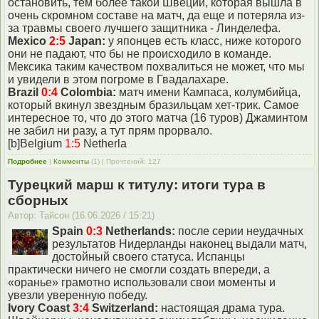
остановить, тем более такой Швеции, которая вышла в
очень скромном составе на матч, да еще и потеряла из-
за травмы своего лучшего защитника - Линделефа.
Mexico
2:5
Japan:
у японцев есть класс, ниже которого
они не падают, что бы не происходило в команде.
Мексика таким качеством похвалиться не может, что мы
и увидели в этом погроме в Гвадалахаре.
Brazil
0:4
Colombia:
матч имени Кампаса, колумбийца,
который вкинул звездным бразильцам хет-трик. Самое
интересное то, что до этого матча (16 туров) Джаминтом
не забил ни разу, а тут прям прорвало.
[b]Belgium
1:5
Netherla
Подробнее
|
Комменты
(1) | Прочтений: 127
Турецкий марш к титулу: итоги тура в
сборных
Автор: Тайсон (16.06.2026 / 15:21)
Spain
0:3
Netherlands:
после серии неудачных
результатов Нидерланды наконец выдали матч,
достойный своего статуса. Испанцы
практически ничего не смогли создать впереди, а
«оранье» грамотно использовали свои моменты и
увезли уверенную победу.
Ivory Coast
3:4
Switzerland:
настоящая драма тура.