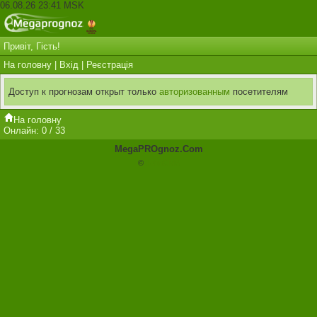
06.08.26 23:41 MSK
Привіт, Гість!
На головну
|
Вхід
|
Реєстрація
Доступ к прогнозам открыт только
авторизованным
посетителям
На головну
Онлайн: 0 / 33
MegaPROgnoz.Com
©
JohnCMS