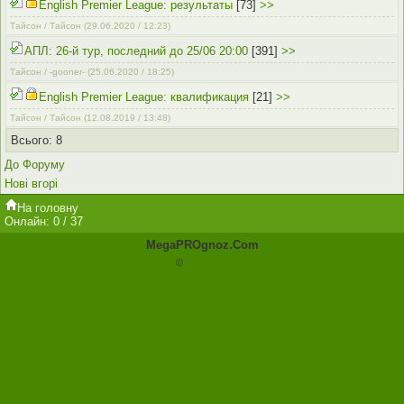
English Premier League: результаты
[73]
>>
Тайсон / Тайсон
(29.06.2020 / 12:23)
АПЛ: 26-й тур, последний до 25/06 20:00
[391]
>>
Тайсон / -gooner-
(25.06.2020 / 18:25)
English Premier League: квалификация
[21]
>>
Тайсон / Тайсон
(12.08.2019 / 13:48)
Всього: 8
До Форуму
Нові вгорі
На головну
Онлайн: 0 / 37
MegaPROgnoz.Com
©
JohnCMS