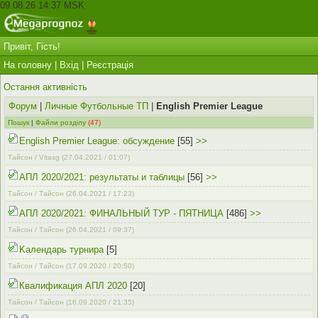
09.08.26 14:37 MSK
Привіт, Гість!
На головну
|
Вхід
|
Реєстрація
Остання активність
Форум
|
Личные Футбольные ТП
|
English Premier League
Пошук
|
Файли розділу
(47)
English Premier League: обсуждение
[55]
>>
Тайсон / Vitasg
(27.04.2021 / 01:07)
АПЛ 2020/2021: результаты и таблицы
[56]
>>
Тайсон / Тайсон
(26.04.2021 / 17:23)
АПЛ 2020/2021: ФИНАЛЬНЫЙ ТУР - ПЯТНИЦА
[486]
>>
Тайсон / Тайсон
(26.04.2021 / 09:37)
Kалендарь турнира
[5]
Тайсон / Тайсон
(17.09.2020 / 20:50)
Квалификация АПЛ 2020
[20]
Тайсон / Тайсон
(16.09.2020 / 21:35)