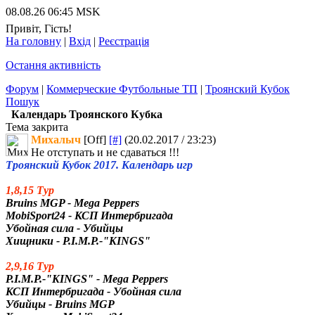
08.08.26 06:45 MSK
Привіт, Гість!
На головну
|
Вхід
|
Реєстрація
Остання активність
Форум
|
Коммерческие Футбольные ТП
|
Троянский Кубок
Пошук
Календарь Троянского Кубка
Тема закрита
Михалыч
[Off]
[#]
(20.02.2017 / 23:23)
Не отступать и не сдаваться !!!
Троянский Кубок 2017. Календарь игр
1,8,15 Тур
Bruins MGP - Mega Peppers
MobiSport24 - КСП Интербригада
Убойная сила - Убийцы
Хищники - P.I.M.P.-"KINGS"
2,9,16 Тур
P.I.M.P.-"KINGS" - Mega Peppers
КСП Интербригада - Убойная сила
Убийцы - Bruins MGP