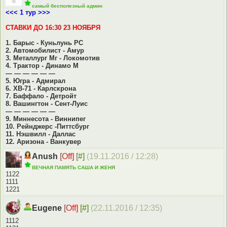
самый бесполезный админ
<<< 1 тур >>>
СТАВКИ ДО 16:30 23 НОЯБРЯ
1. Барыс - Куньлунь РС
2. Автомобилист - Амур
3. Металлург Мг - Локомотив
4. Трактор - Динамо М
— — — — — —
5. Югра - Адмирал
6. ХВ-71 - Карлскрона
7. Баффало - Детройт
8. Вашингтон - Сент-Луис
— — — — — —
9. Миннесота - Виннипег
10. Рейнджерс -Питтсбург
11. Нэшвилл - Даллас
12. Аризона - Ванкувер
Anush
[Off]
[#]
(19.11.2016 / 12:28)
ВЕЧНАЯ ПАМЯТЬ САША И ЖЕНЯ
1122
1111
1221
Eugene
[Off]
[#]
(22.11.2016 / 12:35)
1112