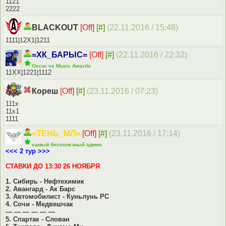
1121
2222
BLACKOUT
[Off]
[#]
(22.11.2016 / 15:48)
1111|12Х1|1211
=ХК_БАРЫС=
[Off]
[#]
(22.11.2016 / 22:32)
Oscаr vs Мusic Аwаrds
11ХХ|1221|1112
Кореш
[Off]
[#]
(23.11.2016 / 07:23)
111х
11х1
1111
=ТЕНЬ_МЛ=
[Off]
[#]
(23.11.2016 / 17:14)
самый бесполезный админ
<<< 2 тур >>>
СТАВКИ ДО 13:30 26 НОЯБРЯ
1. Сибирь - Нефтехимик
2. Авангард - Ак Барс
3. Автомобилист - Куньлунь РС
4. Сочи - Медвешчак
— — — — — —
5. Спартак - Слован