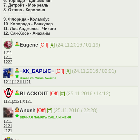
6. Торпедо - Динамо Мн
7. Детройт - Монреаль
8. Оттава - Каролина
— — — — — —
9. Флорида - Коламбус
10. Колорадо - Ванкувер
11. Лос-Анджелес - Чикаго
12. Сан-Хосе - Анахайм
Eugene
[Off]
[#]
(24.11.2016 / 01:19)
1211
1211
1222
=ХК_БАРЫС=
[Off]
[#]
(24.11.2016 / 02:01)
Oscаr vs Мusic Аwаrds
1211|1121|1121
BLACKOUT
[Off]
[#]
(25.11.2016 / 14:12)
1121|2121|Х121
Anush
[Off]
[#]
(25.11.2016 / 22:28)
ВЕЧНАЯ ПАМЯТЬ САША И ЖЕНЯ
1211
2121
2121