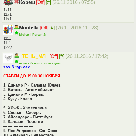
Кореш
[Off]
[#]
(26.11.2016 / 07:55)
1х11
11х1
11х1
Montella
[Off]
[#]
(26.11.2016 / 11:28)
Michael_Porter_Jr
1111
1111
1222
=ТЕНЬ_МЛ=
[Off]
[#]
(26.11.2016 / 17:42)
самый бесполезный админ
<<< 3 тур >>>
СТАВКИ ДО 19:00 30 НОЯБРЯ
1. Динамо Р - Салават Юлаев
2. Витязь - Автомобилист
3. Динамо М - Барыс
4. Куку - Калпа
— — — — — —
5. ХИФК - Хамеенлина
6. Слован - Сибирь
7. Айлендерс - Питтсбург
8. Калгари - Торонто
— — — — — —
9. Лос-Анджелес - Сан-Хосе
10. Адмирал - Северсталь