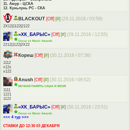
11. Амур - ЦСКА
12. Куньлунь РС - СКА
BLACKOUT
[Off]
[#]
(29.11.2016 / 03:59)
2X12|1122|2122
=ХК_БАРЫС=
[Off]
[#]
(29.11.2016 / 12:55)
Oscаr vs Мusic Аwаrds
2212|1122|2Х22
Кореш
[Off]
[#]
(30.11.2016 / 07:36)
1112
х12х
х122
Anush
[Off]
[#]
(30.11.2016 / 09:52)
ВЕЧНАЯ ПАМЯТЬ САША И ЖЕНЯ
1111
1221
1122
=ХК_БАРЫС=
[Off]
[#]
(30.11.2016 / 23:51)
Oscаr vs Мusic Аwаrds
<<< 4 тур >>>
СТАВКИ ДО 12:30 03 ДЕКАБРЯ