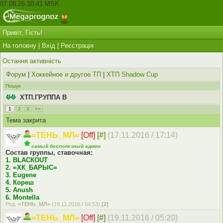
07.08.26 10:41 MSK
Привіт, Гість!
На головну
|
Вхід
|
Реєстрація
Остання активність
Форум
|
Хоккейное и другое ТП
|
ХТП Shadow Cup
Пошук
ХТП.ГРУППА В
1
2
3
>>
Тема закрита
=ТЕНЬ_МЛ=
[Off]
[#]
(17.11.2016 / 17:14)
самый бесполезный админ
Состав группы, ставочная:
1. ВLАСКОUТ
2. =ХК_БАРЫС=
3. Eugеnе
4. Кореш
5. Аnush
6. Моntеllа
Ред.
=ТЕНЬ_МЛ=
(19.11.2016 / 04:53)
[2]
=ТЕНЬ_МЛ=
[Off]
[#]
(19.11.2016 / 05:20)