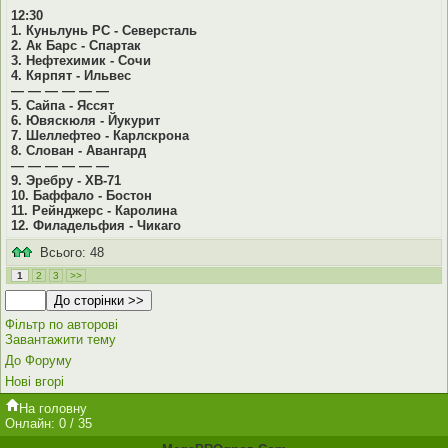
12:30
1. Куньлунь РС - Северсталь
2. Ак Барс - Спартак
3. Нефтехимик - Сочи
4. Кярпят - Ильвес
— — — — — —
5. Сайпа - Яссят
6. Ювяскюля - Йукурит
7. Шеллефтео - Карлскрона
8. Слован - Авангард
— — — — — —
9. Эребру - ХВ-71
10. Баффало - Бостон
11. Рейнджерс - Каролина
12. Филадельфия - Чикаго
Всього: 48
1
2
3
>>
Фільтр по авторові
Завантажити тему
До Форуму
Нові вгорі
На головну
Онлайн: 0 / 35