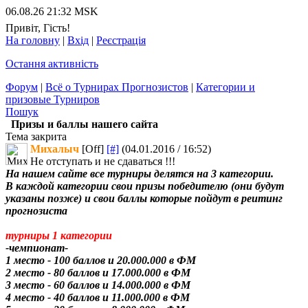
06.08.26 21:32 MSK
Привіт, Гість!
На головну
|
Вхід
|
Реєстрація
Остання активність
Форум
|
Всё о Турнирах Прогнозистов
|
Категории и
призовые Турниров
Пошук
Призы и баллы нашего сайта
Тема закрита
Михалыч
[Off]
[#]
(04.01.2016 / 16:52)
Не отступать и не сдаваться !!!
На нашем сайте все турниры делятся на 3 категории.
В каждой категории свои призы победителю (они будут
указаны позже) и свои баллы которые пойдут в реитинг
прогнозиста
турниры 1 категории
-чемпионат-
1 место - 100 баллов и 20.000.000 в ФМ
2 место - 80 баллов и 17.000.000 в ФМ
3 место - 60 баллов и 14.000.000 в ФМ
4 место - 40 баллов и 11.000.000 в ФМ