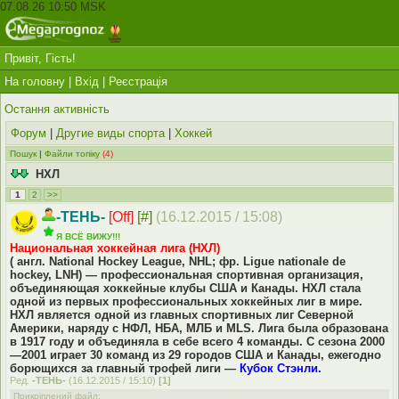
07.08.26 10:50 MSK
Привіт, Гість!
На головну
|
Вхід
|
Реєстрація
Остання активність
Форум
|
Другие виды спорта
|
Хоккей
Пошук
|
Файли топіку
(4)
НХЛ
1
2
>>
-ТЕНЬ-
[Off]
[#]
(16.12.2015 / 15:08)
Я ВСЁ ВИЖУ!!!
Национальная хоккейная лига (НХЛ)
( англ. National Hockey League, NHL; фр. Ligue nationale de
hockey, LNH) — профессиональная спортивная организация,
объединяющая хоккейные клубы США и Канады. НХЛ стала
одной из первых профессиональных хоккейных лиг в мире.
НХЛ является одной из главных спортивных лиг Северной
Америки, наряду с НФЛ, НБА, МЛБ и MLS. Лига была образована
в 1917 году и объединяла в себе всего 4 команды. С сезона 2000
—2001 играет 30 команд из 29 городов США и Канады, ежегодно
борющихся за главный трофей лиги —
Кубок Стэнли.
Ред.
-ТЕНЬ-
(16.12.2015 / 15:10)
[1]
Прикріплений файл: