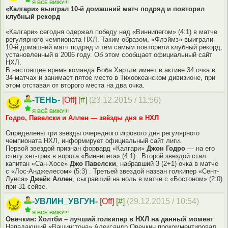
Я ВСЁ ВИЖУ!!!
«Калгари» выиграл 10-й домашний матч подряд и повторил
клубный рекорд
«Калгари» сегодня одержал победу над «Виннипегом» (4:1) в матче
регулярного чемпионата НХЛ. Таким образом, «Флэймз» выиграли
10-й домашний матч подряд и тем самым повторили клубный рекорд,
установленный в 2006 году. Об этом сообщает официальный сайт
НХЛ.
В настоящее время команда Боба Хартли имеет в активе 34 очка в
34 матчах и занимает пятое место в Тихоокеанском дивизионе, при
этом отставая от второго места на два очка.
-ТЕНЬ-
[Off]
[#]
(23.12.2015 / 11:56)
Я ВСЁ ВИЖУ!!!
Годро, Павелски и Аллен — звёзды дня в НХЛ
Определены три звезды очередного игрового дня регулярного
чемпионата НХЛ, информирует официальный сайт лиги.
Первой звездой признан форвард «Калгари»
Джон Годро
— на его
счету хет-трик в ворота «Виннипега» (4:1) . Второй звездой стал
капитан «Сан-Хосе»
Джо Павелски
, набравший 3 (2+1) очка в матче
с «Лос-Анджелесом» (5:3) . Третьей звездой назван голкипер «Сент-
Луиса»
Джейк Аллен
, сыгравший на ноль в матче с «Бостоном» (2:0)
при 31 сейве.
-УВЛИН_УВГУН-
[Off]
[#]
(29.12.2015 / 10:54)
Я ВСЁ ВИЖУ!!!
Овечкин: Холтби – лучший голкипер в НХЛ на данный момент
Нападающий «Вашингтона» Александр Овечкин прокомментировал