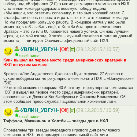
победу над «Баффало» (2:0) в матче регулярного чемпионата НХЛ.
Столичная команда одержала восьмую победу подряд.
«Мы нашли, что ответить сопернику, и это был хороший ответ. С
«Баффало» очень непросто играть в гостях, это хорошая команда.
Но мы проделали большую работу. В концовке матча у нас были
моменты, чтобы забить ещё, а Холтби был просто великолепен.
Вратарь – это 75 или 80 процентов нашего успеха. Он наш лучший
игрок, и, на мой взгляд, Холтби – лучший голкипер в лиге на данный
момент», — цитирует Овечкина официальный сайт НХЛ.
-УВЛИН_УВГУН-
[Off]
[#]
(29.12.2015 / 10:57)
Я ВСЁ ВИЖУ!!!
Куик вышел на первое место среди американских вратарей в
НХЛ по сухим матчам
Вратарь «Лос-Анджелеса» Джонатан Куик отразил 27 бросков в
сухом победном матче регулярного чемпионата НХЛ с «Ванкувером»
(5:0).
29-летний хоккеист оформил 40-й шат-аут в регулярных чемпионатах
НХЛ и вышел на первое место среди американских вратарей,
сравнявшись с Джоном Ванбисбруком и Фрэнком Бримсеком. Об
этом сообщает пресс-служба Национальной хоккейной лиги.
-УВЛИН_УВГУН-
[Off]
[#]
(29.12.2015 / 10:59)
Я ВСЁ ВИЖУ!!!
Тоффоли, Маккиннон и Холтби — звёзды дня в НХЛ
Определены три звезды очередного игрового дня регулярного
чемпионата НХЛ, информирует официальный сайт лиги.