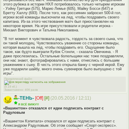
этого рубежа в истории НХЛ потребовалось только четырем игрокам
- Уэйну Гретцки (575), Марио Лемье (605), Майку Босси (647) и
Бретту Халлу (693). После того, как россиянин забросил 500-й гол,
игроки всей команды выскочили на лед, чтобы поздравить своего
капитана. Из-за этого чествования матч был приостановлен на
некоторое время. На игре присутствовали и родители игрока -
Михаил Викторович и Татьяна Николаевна.
"В тот момент я чувствовала радость, гордость за своего сына, что
он такой молодец. Чувствовалось уважение со стороны команды,
которая вышла на лед, чтобы поздравить его. Ощущение было
такое, как будто выиграли Кубок Стэнли, - сказала Овечкина. - Я
даже прослезилась. Остальные болельщики нас тоже поздравляли,
они нас знают, фотографировались с нами, отнеслись с большим
уважением к сыну. В честь этого открыла банку с черной икрой. Ему
уже подарили шайбу, много очень сувениров было выпущено с той
игры".
Прикріплений файл:
(5.19 кб.)
Завантажено: 406 разів
-ТЕНЬ-
[Off]
[#]
(20.05.2016 / 12:11)
Я ВСЁ ВИЖУ!!!
«Вашингтон» отказался от идеи подписать контракт с
Радуловым
«Вашингтон Кэпиталз» отказался от идеи подписать контракт с
Александром Радуловым. Об этом сообщает «Спорт-экспресс».