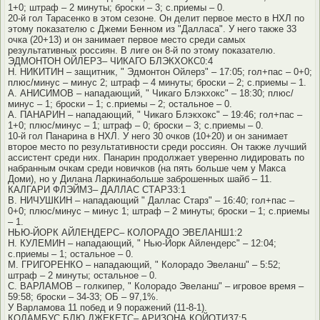
1+0; штраф – 2 минуты; броски – 3; с.приемы – 0.
20-й гол Тарасенко в этом сезоне. Он делит первое место в НХЛ по
этому показателю с Джеми Бенном из "Далласа". У него также 33
очка (20+13) и он занимает первое место среди самых
результативных россиян. В лиге он 8-й по этому показателю.
ЭДМОНТОН ОЙЛЕРЗ– ЧИКАГО БЛЭКХОКС0:4
Н. НИКИТИН – защитник, " Эдмонтон Ойлерз" – 17:05; гол+пас – 0+0;
плюс/минус – минус 2; штраф – 4 минуты; броски – 2; с.приемы – 1.
А. АНИСИМОВ – нападающий, " Чикаго Блэкхокс" – 18:30; плюс/
минус – 1; броски – 1; с.приемы – 2; остальное – 0.
А. ПАНАРИН – нападающий, " Чикаго Блэкхокс" – 19:46; гол+пас –
1+0; плюс/минус – 1; штраф – 0; броски – 3; с.приемы – 0.
10-й гол Панарина в НХЛ. У него 30 очков (10+20) и он занимает
второе место по результативности среди россиян. Он также лучший
ассистент среди них. Панарин продолжает уверенно лидировать по
набранным очкам среди новичков (на пять больше чем у Макса
Доми), но у Дилана Ларкинабольше заброшенных шайб – 11.
КАЛГАРИ ФЛЭЙМЗ– ДАЛЛАС СТАРЗ3:1
В. НИЧУШКИН – нападающий " Даллас Старз" – 16:40; гол+пас –
0+0; плюс/минус – минус 1; штраф – 2 минуты; броски – 1; с.приемы
– 1.
НЬЮ-ЙОРК АЙЛЕНДЕРС– КОЛОРАДО ЭВЕЛАНШ1:2
Н. КУЛЕМИН – нападающий, " Нью-Йорк Айлендерс" – 12:04;
с.приемы – 1; остальное – 0.
М. ГРИГОРЕНКО – нападающий, " Колорадо Эвеланш" – 5:52;
штраф – 2 минуты; остальное – 0.
С. ВАРЛАМОВ – голкипер, " Колорадо Эвеланш" – игровое время –
59:58; броски – 34-33; ОБ – 97,1%.
У Варламова 11 побед и 9 поражений (11-8-1).
КОЛАМБУС БЛЮ ДЖЕКЕТС– АРИЗОНА КОЙОТИЗ7:5