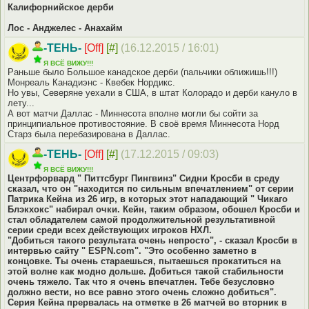
Калифорнийское дерби
Лос - Анджелес - Анахайм
-ТЕНЬ-
[Off]
[#]
(16.12.2015 / 16:01)
Я ВСЁ ВИЖУ!!!
Раньше было Большое канадское дерби (пальчики оближишь!!!)
Монреаль Канадиэнс - Квебек Нордикс.
Но увы, Северяне уехали в США, в штат Колорадо и дерби кануло в
лету...
А вот матчи Даллас - Миннесота вполне могли бы сойти за
принципиальное противостояние. В своё время Миннесота Норд
Старз была перебазирована в Даллас.
-ТЕНЬ-
[Off]
[#]
(17.12.2015 / 09:03)
Я ВСЁ ВИЖУ!!!
Центрфорвард " Питтсбург Пингвинз" Сидни Кросби в среду
сказал, что он "находится по сильным впечатлением" от серии
Патрика Кейна из 26 игр, в которых этот нападающий " Чикаго
Блэкхокс" набирал очки. Кейн, таким образом, обошел Кросби и
стал обладателем самой продолжительной результативной
серии среди всех действующих игроков НХЛ.
"Добиться такого результата очень непросто", - сказал Кросби в
интервью сайту " ESPN.com". "Это особенно заметно в
концовке. Ты очень стараешься, пытаешься прокатиться на
этой волне как модно дольше. Добиться такой стабильности
очень тяжело. Так что я очень впечатлен. Тебе безусловно
должно вести, но все равно этого очень сложно добиться".
Серия Кейна прервалась на отметке в 26 матчей во вторник в