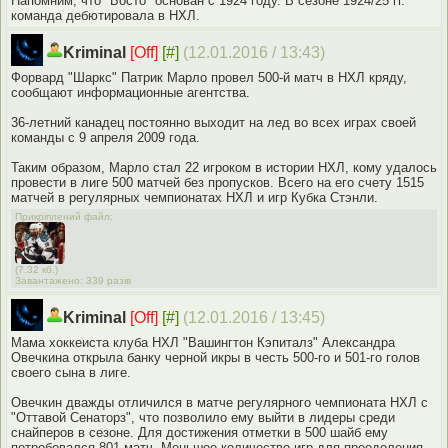
Напомним, что "Босто" основан с 1924 году. В сезоне 1924/25 гг.
команда дебютировала в НХЛ.
Kriminal
[Off]
[#]
(12.01.2016 / 13:43)
Форвард "Шаркс" Патрик Марло провел 500-й матч в НХЛ кряду,
сообщают информационные агентства.
36-летний канадец постоянно выходит на лед во всех играх своей
команды с 9 апреля 2009 года.
Таким образом, Марло стал 22 игроком в истории НХЛ, кому удалось
провести в лиге 500 матчей без пропусков. Всего на его счету 1515
матчей в регулярных чемпионатах НХЛ и игр Кубка Стэнли.
Прикріплений файл:
(7.32 кб.)
Завантажено: 339 разів
Kriminal
[Off]
[#]
(12.01.2016 / 13:45)
Мама хоккеиста клуба НХЛ "Вашингтон Кэпиталз" Александра
Овечкина открыла банку черной икры в честь 500-го и 501-го голов
своего сына в лиге.
Овечкин дважды отличился в матче регулярного чемпионата НХЛ с
"Оттавой Сенаторз", что позволило ему выйти в лидеры среди
снайперов в сезоне. Для достижения отметки в 500 шайб ему
потребовался 801 матч. Меньшее количество игр для преодоления