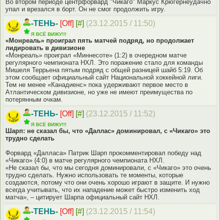
Во втором периоде центрфорвард "Чикаго" Маркус Крюгернеудачно
упал и врезался в борт. Он не смог продолжить игру.
-ТЕНЬ-
[Off]
[#]
(23.12.2015 / 11:50)
Я ВСЁ ВИЖУ!!!
«Монреаль» проиграл пять матчей подряд, но продолжает
лидировать в дивизионе
«Монреаль» проиграл «Миннесоте» (1:2) в очередном матче
регулярного чемпионата НХЛ. Это поражение стало для команды
Мишеля Террьена пятым подряд с общей разницей шайб 5:19. Об
этом сообщает официальный сайт Национальной хоккейной лиги.
Тем не менее «Канадиенс» пока удерживают первое место в
Атлантическом дивизионе, но уже не имеют преимущества по
потерянным очкам.
-ТЕНЬ-
[Off]
[#]
(23.12.2015 / 11:52)
Я ВСЁ ВИЖУ!!!
Шарп: не сказал бы, что «Даллас» доминировал, с «Чикаго» это
трудно сделать
Форвард «Далласа» Патрик Шарп прокомментировал победу над
«Чикаго» (4:0) в матче регулярного чемпионата НХЛ.
«Не сказал бы, что мы сегодня доминировали, с «Чикаго» это очень
трудно сделать. Нужно использовать те моменты, которые
создаются, потому что они очень хорошо играют в защите. И нужно
всегда учитывать, что их нападение может быстро изменить ход
матча», – цитирует Шарпа официальный сайт НХЛ.
-ТЕНЬ-
[Off]
[#]
(23.12.2015 / 11:54)