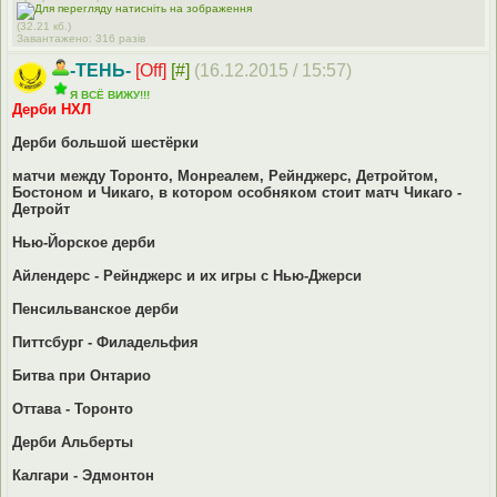
(32.21 кб.)
Завантажено: 316 разів
-ТЕНЬ-
[Off]
[#]
(16.12.2015 / 15:57)
Я ВСЁ ВИЖУ!!!
Дерби НХЛ
Дерби большой шестёрки
матчи между Торонто, Монреалем, Рейнджерс, Детройтом,
Бостоном и Чикаго, в котором особняком стоит матч Чикаго -
Детройт
Нью-Йорское дерби
Айлендерс - Рейнджерс и их игры с Нью-Джерси
Пенсильванское дерби
Питтсбург - Филадельфия
Битва при Онтарио
Оттава - Торонто
Дерби Альберты
Калгари - Эдмонтон