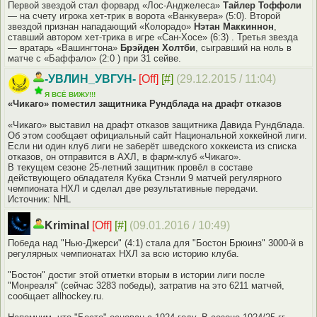
Первой звездой стал форвард «Лос-Анджелеса»
Тайлер Тоффоли
— на счету игрока хет-трик в ворота «Ванкувера» (5:0). Второй
звездой признан нападающий «Колорадо»
Нэтан Маккиннон
,
ставший автором хет-трика в игре «Сан-Хосе» (6:3) . Третья звезда
— вратарь «Вашингтона»
Брэйден Холтби
, сыгравший на ноль в
матче с «Баффало» (2:0 ) при 31 сейве.
-УВЛИН_УВГУН-
[Off]
[#]
(29.12.2015 / 11:04)
Я ВСЁ ВИЖУ!!!
«Чикаго» поместил защитника Рундблада на драфт отказов
«Чикаго» выставил на драфт отказов защитника Давида Рундблада.
Об этом сообщает официальный сайт Национальной хоккейной лиги.
Если ни один клуб лиги не заберёт шведского хоккеиста из списка
отказов, он отправится в АХЛ, в фарм-клуб «Чикаго».
В текущем сезоне 25-летний защитник провёл в составе
действующего обладателя Кубка Стэнли 9 матчей регулярного
чемпионата НХЛ и сделал две результативные передачи.
Источник: NHL
Kriminal
[Off]
[#]
(09.01.2016 / 10:49)
Победа над "Нью-Джерси" (4:1) стала для "Бостон Брюинз" 3000-й в
регулярных чемпионатах НХЛ за всю историю клуба.
"Бостон" достиг этой отметки вторым в истории лиги после
"Монреаля" (сейчас 3283 победы), затратив на это 6211 матчей,
сообщает allhockey.ru.