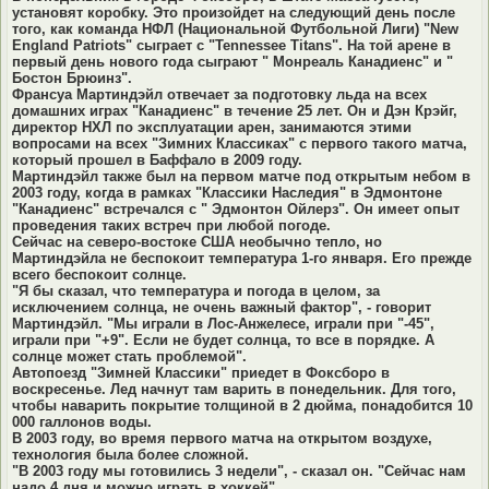
установят коробку. Это произойдет на следующий день после
того, как команда НФЛ (Национальной Футбольной Лиги) "New
England Patriots" сыграет с "Tennessee Titans". На той арене в
первый день нового года сыграют " Монреаль Канадиенс" и "
Бостон Брюинз".
Франсуа Мартиндэйл отвечает за подготовку льда на всех
домашних играх "Канадиенс" в течение 25 лет. Он и Дэн Крэйг,
директор НХЛ по эксплуатации арен, занимаются этими
вопросами на всех "Зимних Классиках" с первого такого матча,
который прошел в Баффало в 2009 году.
Мартиндэйл также был на первом матче под открытым небом в
2003 году, когда в рамках "Классики Наследия" в Эдмонтоне
"Канадиенс" встречался с " Эдмонтон Ойлерз". Он имеет опыт
проведения таких встреч при любой погоде.
Сейчас на северо-востоке США необычно тепло, но
Мартиндэйла не беспокоит температура 1-го января. Его прежде
всего беспокоит солнце.
"Я бы сказал, что температура и погода в целом, за
исключением солнца, не очень важный фактор", - говорит
Мартиндэйл. "Мы играли в Лос-Анжелесе, играли при "-45",
играли при "+9". Если не будет солнца, то все в порядке. А
солнце может стать проблемой".
Автопоезд "Зимней Классики" приедет в Фоксборо в
воскресенье. Лед начнут там варить в понедельник. Для того,
чтобы наварить покрытие толщиной в 2 дюйма, понадобится 10
000 галлонов воды.
В 2003 году, во время первого матча на открытом воздухе,
технология была более сложной.
"В 2003 году мы готовились 3 недели", - сказал он. "Сейчас нам
надо 4 дня и можно играть в хоккей".