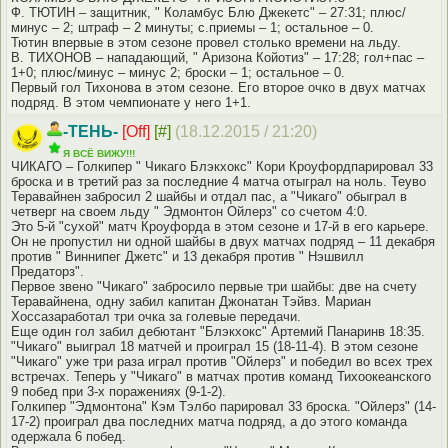
Ф. ТЮТИН – защитник, " Коламбус Блю Джекетс" – 27:31; плюс/
минус – 2; штраф – 2 минуты; с.приемы – 1; остальное – 0.
Тютин впервые в этом сезоне провел столько времени на льду.
В. ТИХОНОВ – нападающий, " Аризона Койотиз" – 17:28; гол+пас –
1+0; плюс/минус – минус 2; броски – 1; остальное – 0.
Первый гол Тихонова в этом сезоне. Его второе очко в двух матчах
подряд. В этом чемпионате у него 1+1.
-ТЕНЬ-
[Off]
[#]
(18.12.2015 / 21:20)
Я ВСЁ ВИЖУ!!!
ЧИКАГО – Голкипер " Чикаго Блэкхокс" Кори Кроуфордпарировал 33
броска и в третий раз за последние 4 матча отыграл на ноль. Теуво
Теравайнен забросил 2 шайбы и отдал пас, а "Чикаго" обыграл в
четверг на своем льду " Эдмонтон Ойлерз" со счетом 4:0.
Это 5-й "сухой" матч Кроуфорда в этом сезоне и 17-й в его карьере.
Он не пропустил ни одной шайбы в двух матчах подряд – 11 декабря
против " Виннипег Джетс" и 13 декабря против " Нэшвилл
Предаторз".
Первое звено "Чикаго" забросило первые три шайбы: две на счету
Теравайнена, одну забил капитан Джонатан Тэйвз. Мариан
Хоссазаработал три очка за голевые передачи.
Еще один гол забил дебютант "Блэкхокс" Артемий Панаринв 18:35.
"Чикаго" выиграл 18 матчей и проиграл 15 (18-11-4). В этом сезоне
"Чикаго" уже три раза играл против "Ойлерз" и победил во всех трех
встречах. Теперь у "Чикаго" в матчах против команд Тихоокеанского
9 побед при 3-х поражениях (9-1-2).
Голкипер "Эдмонтона" Кэм Тэлбо парировал 33 броска. "Ойлерз" (14-
17-2) проиграл два последних матча подряд, а до этого команда
одержала 6 побед.