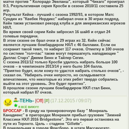
матче против " Колорадо Эвеланш", который "Чикаго" проиграл
0:3, Результативная серия Кросби в сезоне 2010/11 составила 25
игр.
Результат Кейна - лучший с сезона 1992/93, в котором Матс
Сундин из "Квебек Нордикс" набирал очки в 30 играх подряд.
Кейн также установил рекорд клуба и для американских игроков
НХЛ.
Во время своей серии Кейн забросил 16 шайб и отдал 24
голевые передачи.
В этом сезоне он брал очки в 29 играх из 32. Кейн сейчас
является лучшим бомбардиром НХЛ с 46 баллами. Если он
сохранит такой темп, то наберет 117 очков. Отметку в 100 очков
по системе "гол+пас" также могут перешагнуть нападающие "
Даллас Старз" Джеми Бенн и Тайлер Сегин.
С сезона 2011/12 только Кросби удалось набрать больше 100
очков – в чемпионате 2013/14 у него было 104 балла.
"Приятно будет, если кому-то удастся набрать столько очков", -
сказал он. "Набирать очки непросто, но складывается
впечатление, что некоторые из этих ребят твердо собрались
выйти на этот уровень. Это будет приятно".
В прошлом сезоне лучшим бомбардиром НХЛ стал Бенн,
который набрал 87 очков.
-ТЕНЬ-
[Off]
[#]
(17.12.2015 / 09:07)
Я ВСЁ ВИЖУ!!!
БРОССАР
- В среду на тренировочную базу " Монреаль
Канадиенс" в пригородах Монреаля прибыл грузовик "Зимней
Классики НХЛ 2016 Bridgestone". Это его первая остановка на
пути из Торонто. Цель – стадион "Gillette".
В понедельник в городе Фоксборо, в штате Массачусетс,