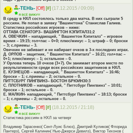
-ТЕНЬ-
[Off]
[#]
(17.12.2015 / 09:09)
Я ВСЁ ВИЖУ!!!
В среду в НХЛ состоялось только два матча. В них сыграли 5
россиян. Не попал в заявку "Вашингтона" Станислав Галиев.
Статистика российских игроков – ниже:
ОТТАВА СЕНАТОРЗ– ВАШИНГТОН КЭПИТАЛЗ1:2
А. ОВЕЧКИН – нападающий, " Вашингтон Кэпиталз" – игровое
время – 19:15; гол+пас – 0+0; плюс/минус – 1; штраф – 0; броски
– 3; с.приемы – 3.
Овечкин не забивает и не набирает очков в 3-х последних играх.
Д. ОРЛОВ – защитник, " Вашингтон Кэпиталз" – 16:21; гол+пас –
0+1; плюс/минус – 1; остальное – 0.
У Орлова теперь 10 очков (3+7). Он занимает второе место по
результативности среди всех российских защитников в НХЛ.
Е. КУЗНЕЦОВ – нападающий, " Вашингтон Кэпиталз" – 16:46;
броски – 1; с.приемы – 2; остальное – 0.
ПИТТСБУРГ ПИНГВИНЗ– БОСТОН БРЮИНЗ0:3
С. ПЛОТНИКОВ – нападающий, " Питтсбург Пингвинз" – 10:01;
броски – 1; остальное – 0.
Е. МАЛКИН- нападающий, " Питтсбург Пингвинз" – 18:13; броски
– 1; с.приемы – 2; остальное – 0.
-ТЕНЬ-
[Off]
[#]
(18.12.2015 / 21:18)
Я ВСЁ ВИЖУ!!!
Статистика россиян в НХЛ за четверг
Владимир Тарасенко( Сент-Луис Блюз), Дмитрий Куликов( Флорида
Пантерз), Сергей Калинин( Нью-Джерси Девилз), Виктор Тихонов (