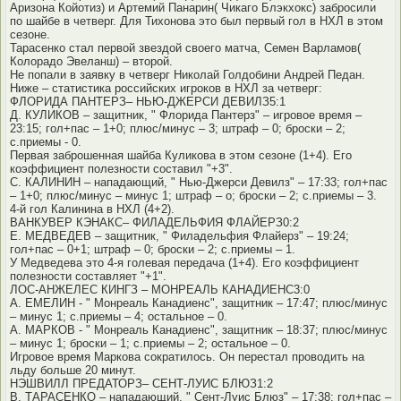
Аризона Койотиз) и Артемий Панарин( Чикаго Блэкхокс) забросили
по шайбе в четверг. Для Тихонова это был первый гол в НХЛ в этом
сезоне.
Тарасенко стал первой звездой своего матча, Семен Варламов(
Колорадо Эвеланш) – второй.
Не попали в заявку в четверг Николай Голдобини Андрей Педан.
Ниже – статистика российских игроков в НХЛ за четверг:
ФЛОРИДА ПАНТЕРЗ– НЬЮ-ДЖЕРСИ ДЕВИЛЗ5:1
Д. КУЛИКОВ – защитник, " Флорида Пантерз" – игровое время –
23:15; гол+пас – 1+0; плюс/минус – 3; штраф – 0; броски – 2;
с.приемы - 0.
Первая заброшенная шайба Куликова в этом сезоне (1+4). Его
коэффициент полезности составил "+3".
С. КАЛИНИН – нападающий, " Нью-Джерси Девилз" – 17:33; гол+пас
– 1+0; плюс/минус – минус 1; штраф – о; броски – 2; с.приемы – 3.
4-й гол Калинина в НХЛ (4+2).
ВАНКУВЕР КЭНАКС– ФИЛАДЕЛЬФИЯ ФЛАЙЕРЗ0:2
Е. МЕДВЕДЕВ – защитник, " Филадельфия Флайерз" – 19:24;
гол+пас – 0+1; штраф – 0; броски – 2; с.приемы – 1.
У Медведева это 4-я голевая передача (1+4). Его коэффициент
полезности составляет "+1".
ЛОС-АНЖЕЛЕС КИНГЗ – МОНРЕАЛЬ КАНАДИЕНС3:0
А. ЕМЕЛИН - " Монреаль Канадиенс", защитник – 17:47; плюс/минус
– минус 1; с.приемы – 4; остальное – 0.
А. МАРКОВ - " Монреаль Канадиенс", защитник – 18:37; плюс/минус
– минус 1; броски – 1; с.приемы – 2; остальное – 0.
Игровое время Маркова сократилось. Он перестал проводить на
льду больше 20 минут.
НЭШВИЛЛ ПРЕДАТОРЗ– СЕНТ-ЛУИС БЛЮЗ1:2
В. ТАРАСЕНКО – нападающий, " Сент-Луис Блюз" – 17:38; гол+пас –