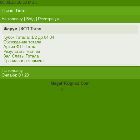
08.08.26 16:50 MSK
Привіт, Гість!
На головну
|
Вхід
|
Реєстрація
Форум
| ФТП Тотал
Кубок Тотала: 1/2 до 04.04
Обсуждение тотала
Архив ФТП Тотал
Результаты матчей
Зал Славы Тотала
Правила и регламент
На головну
Онлайн: 0 / 20
MegaPROgnoz.Com
©
JohnCMS