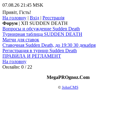
07.08.26 21:45 MSK
Привіт, Гість!
На головну
|
Вхід
|
Реєстрація
Форум
| ХП SUDDEN DЕАТН
Вопросы и обсуждение Suddеn Dеаth
Турнирная таблица SUDDЕN DЕАТН
Матчи для ставок
Ставочная Suddеn Dеаth, до 19:30 30 декабря
Регистрация в турнир Suddеn Dеаth
ПРАВИЛА И РЕГЛАМЕНТ
На головну
Онлайн: 0 / 22
MegaPROgnoz.Com
©
JohnCMS